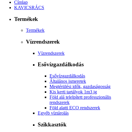
Címlap
KAVICSRÁCS
Termékek
Termékek
Vízrendszerek
Vízrendszerek
Esővízgazdálkodás
Esővízgazdálkodás
Általános ismeretek
Megtérülési idők, gazdaságosság
Kis kerti tartályok 1m3 ig
Föld alá telelpített professzionális
rendszerek
Föld alatti ECO rendszerek
Egyéb víztárolás
Szikkasztók