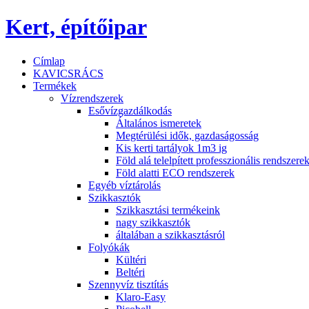
Kert, építőipar
Címlap
KAVICSRÁCS
Termékek
Vízrendszerek
Esővízgazdálkodás
Általános ismeretek
Megtérülési idők, gazdaságosság
Kis kerti tartályok 1m3 ig
Föld alá telelpített professzionális rendszere
Föld alatti ECO rendszerek
Egyéb víztárolás
Szikkasztók
Szikkasztási termékeink
nagy szikkasztók
általában a szikkasztásról
Folyókák
Kültéri
Beltéri
Szennyvíz tisztítás
Klaro-Easy