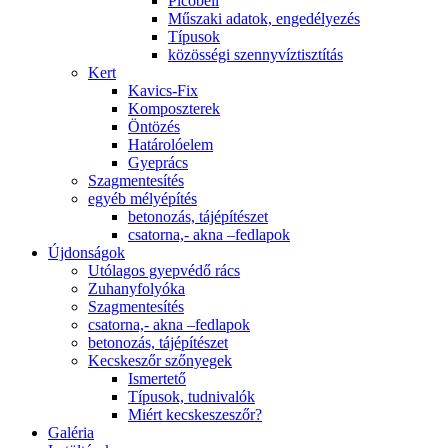
Picobell
Műszaki adatok, engedélyezés
Típusok
közösségi szennyvíztisztítás
Kert
Kavics-Fix
Komposzterek
Öntözés
Határolóelem
Gyeprács
Szagmentesítés
egyéb mélyépítés
betonozás, tájépítészet
csatorna,- akna –fedlapok
Újdonságok
Utólagos gyepvédő rács
Zuhanyfolyóka
Szagmentesítés
csatorna,- akna –fedlapok
betonozás, tájépítészet
Kecskeszőr szőnyegek
Ismertető
Típusok, tudnivalók
Miért kecskeszeszőr?
Galéria