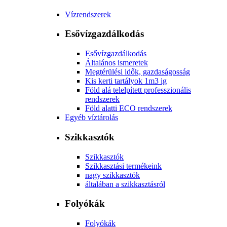
Vízrendszerek
Esővízgazdálkodás
Esővízgazdálkodás
Általános ismeretek
Megtérülési idők, gazdaságosság
Kis kerti tartályok 1m3 ig
Föld alá telelpített professzionális
rendszerek
Föld alatti ECO rendszerek
Egyéb víztárolás
Szikkasztók
Szikkasztók
Szikkasztási termékeink
nagy szikkasztók
általában a szikkasztásról
Folyókák
Folyókák