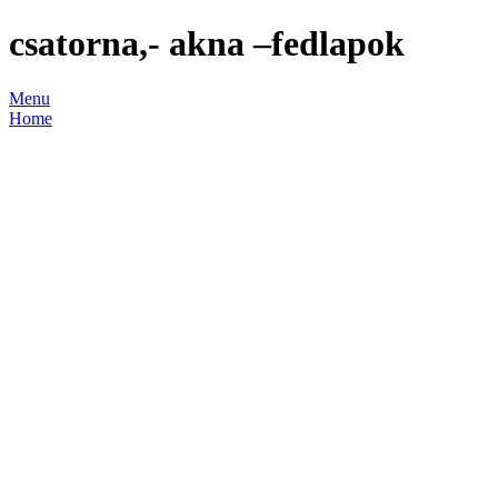
csatorna,- akna –fedlapok
Menu
Home