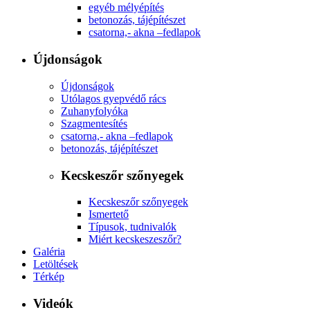
egyéb mélyépítés
betonozás, tájépítészet
csatorna,- akna –fedlapok
Újdonságok
Újdonságok
Utólagos gyepvédő rács
Zuhanyfolyóka
Szagmentesítés
csatorna,- akna –fedlapok
betonozás, tájépítészet
Kecskeszőr szőnyegek
Kecskeszőr szőnyegek
Ismertető
Típusok, tudnivalók
Miért kecskeszeszőr?
Galéria
Letöltések
Térkép
Videók