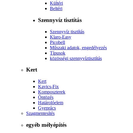
Kültéri
Beltéri
Szennyvíz tisztítás
Szennyvíz tisztítás
Klaro-Easy
Picobell
Műszaki adatok, engedélyezés
Típusok
közösségi szennyvíztisztítás
Kert
Kert
Kavics-Fix
Komposzterek
Öntözés
Határolóelem
Gyeprács
Szagmentesítés
egyéb mélyépítés