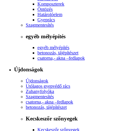
Komposzterek
Öntözés
Határolóelem
Gyeprács
Szagmentesítés
egyéb mélyépítés
egyéb mélyépítés
betonozás, tájépítészet
csatorna,- akna –fedlapok
Újdonságok
Újdonságok
Utólagos gyepvédő rács
Zuhanyfolyóka
Szagmentesítés
csatorna,- akna –fedlapok
betonozás, tájépítészet
Kecskeszőr szőnyegek
Kecskeszőr szőnyegek