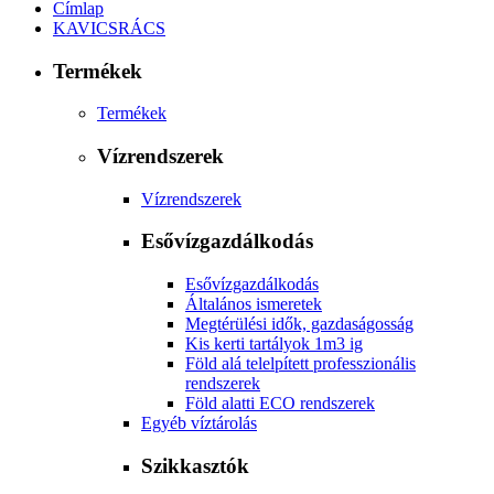
Címlap
KAVICSRÁCS
Termékek
Termékek
Vízrendszerek
Vízrendszerek
Esővízgazdálkodás
Esővízgazdálkodás
Általános ismeretek
Megtérülési idők, gazdaságosság
Kis kerti tartályok 1m3 ig
Föld alá telelpített professzionális
rendszerek
Föld alatti ECO rendszerek
Egyéb víztárolás
Szikkasztók