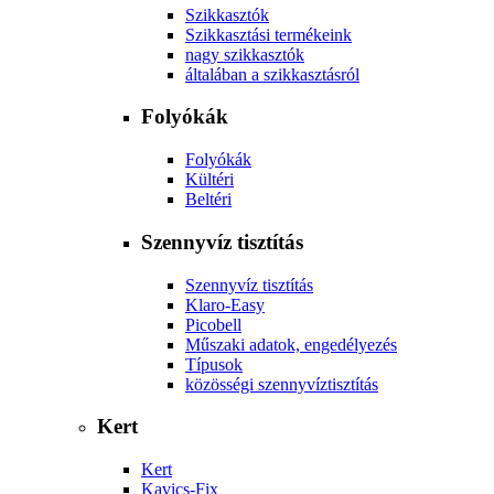
Szikkasztók
Szikkasztási termékeink
nagy szikkasztók
általában a szikkasztásról
Folyókák
Folyókák
Kültéri
Beltéri
Szennyvíz tisztítás
Szennyvíz tisztítás
Klaro-Easy
Picobell
Műszaki adatok, engedélyezés
Típusok
közösségi szennyvíztisztítás
Kert
Kert
Kavics-Fix