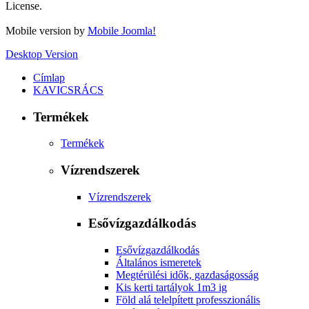
License.
Mobile version by
Mobile Joomla!
Desktop Version
Címlap
KAVICSRÁCS
Termékek
Termékek
Vízrendszerek
Vízrendszerek
Esővízgazdálkodás
Esővízgazdálkodás
Általános ismeretek
Megtérülési idők, gazdaságosság
Kis kerti tartályok 1m3 ig
Föld alá telelpített professzionális