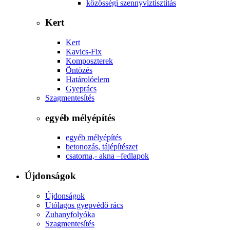
közösségi szennyvíztisztítás
Kert
Kert
Kavics-Fix
Komposzterek
Öntözés
Határolóelem
Gyeprács
Szagmentesítés
egyéb mélyépítés
egyéb mélyépítés
betonozás, tájépítészet
csatorna,- akna –fedlapok
Újdonságok
Újdonságok
Utólagos gyepvédő rács
Zuhanyfolyóka
Szagmentesítés