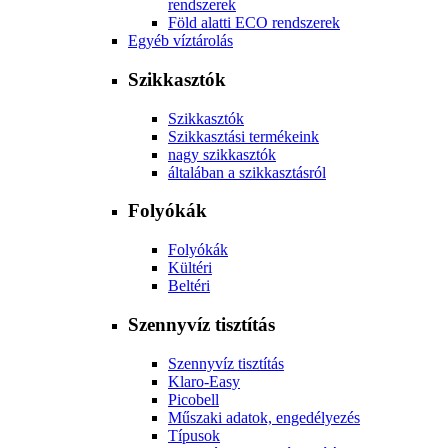
rendszerek
Föld alatti ECO rendszerek
Egyéb víztárolás
Szikkasztók
Szikkasztók
Szikkasztási termékeink
nagy szikkasztók
általában a szikkasztásról
Folyókák
Folyókák
Kültéri
Beltéri
Szennyvíz tisztítás
Szennyvíz tisztítás
Klaro-Easy
Picobell
Műszaki adatok, engedélyezés
Típusok