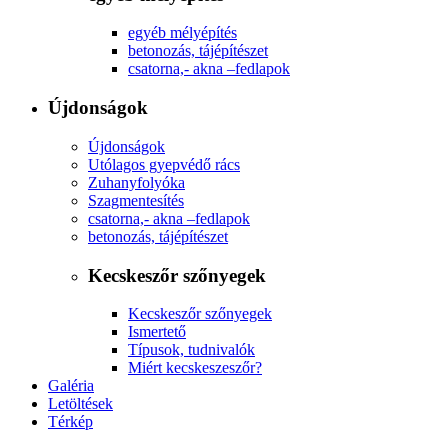
egyéb mélyépítés
betonozás, tájépítészet
csatorna,- akna –fedlapok
Újdonságok
Újdonságok
Utólagos gyepvédő rács
Zuhanyfolyóka
Szagmentesítés
csatorna,- akna –fedlapok
betonozás, tájépítészet
Kecskeszőr szőnyegek
Kecskeszőr szőnyegek
Ismertető
Típusok, tudnivalók
Miért kecskeszeszőr?
Galéria
Letöltések
Térkép