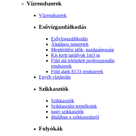
Vízrendszerek
Vízrendszerek
Esővízgazdálkodás
Esővízgazdálkodás
Általános ismeretek
Megtérülési idők, gazdaságosság
Kis kerti tartályok 1m3 ig
Föld alá telelpített professzionális
rendszerek
Föld alatti ECO rendszerek
Egyéb víztárolás
Szikkasztók
Szikkasztók
Szikkasztási termékeink
nagy szikkasztók
általában a szikkasztásról
Folyókák