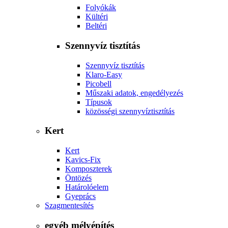
Folyókák
Kültéri
Beltéri
Szennyvíz tisztítás
Szennyvíz tisztítás
Klaro-Easy
Picobell
Műszaki adatok, engedélyezés
Típusok
közösségi szennyvíztisztítás
Kert
Kert
Kavics-Fix
Komposzterek
Öntözés
Határolóelem
Gyeprács
Szagmentesítés
egyéb mélyépítés