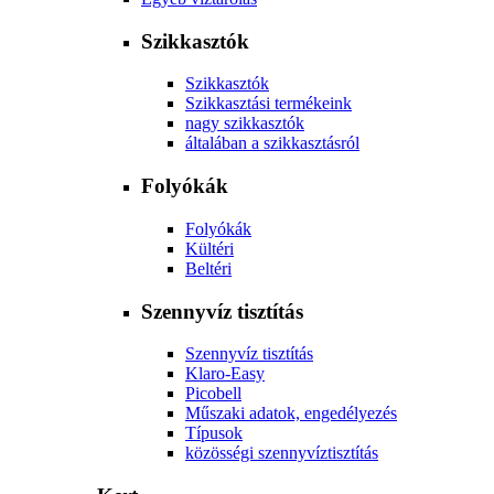
Szikkasztók
Szikkasztók
Szikkasztási termékeink
nagy szikkasztók
általában a szikkasztásról
Folyókák
Folyókák
Kültéri
Beltéri
Szennyvíz tisztítás
Szennyvíz tisztítás
Klaro-Easy
Picobell
Műszaki adatok, engedélyezés
Típusok
közösségi szennyvíztisztítás