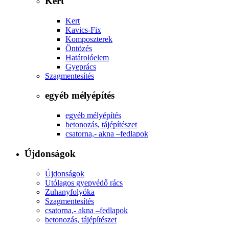
Kert
Kert
Kavics-Fix
Komposzterek
Öntözés
Határolóelem
Gyeprács
Szagmentesítés
egyéb mélyépítés
egyéb mélyépítés
betonozás, tájépítészet
csatorna,- akna –fedlapok
Újdonságok
Újdonságok
Utólagos gyepvédő rács
Zuhanyfolyóka
Szagmentesítés
csatorna,- akna –fedlapok
betonozás, tájépítészet