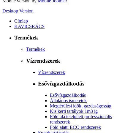
Mobile version by
Mobile Joomla!
Desktop Version
Címlap
KAVICSRÁCS
Termékek
Termékek
Vízrendszerek
Vízrendszerek
Esővízgazdálkodás
Esővízgazdálkodás
Általános ismeretek
Megtérülési idők, gazdaságosság
Kis kerti tartályok 1m3 ig
Föld alá telelpített professzionális
rendszerek
Föld alatti ECO rendszerek
Egyéb víztárolás