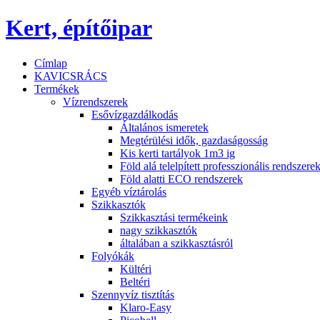
Kert, építőipar
Címlap
KAVICSRÁCS
Termékek
Vízrendszerek
Esővízgazdálkodás
Általános ismeretek
Megtérülési idők, gazdaságosság
Kis kerti tartályok 1m3 ig
Föld alá telelpített professzionális rendszere
Föld alatti ECO rendszerek
Egyéb víztárolás
Szikkasztók
Szikkasztási termékeink
nagy szikkasztók
általában a szikkasztásról
Folyókák
Kültéri
Beltéri
Szennyvíz tisztítás
Klaro-Easy