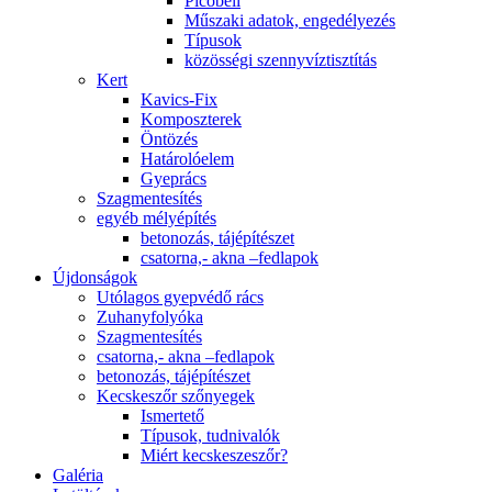
Picobell
Műszaki adatok, engedélyezés
Típusok
közösségi szennyvíztisztítás
Kert
Kavics-Fix
Komposzterek
Öntözés
Határolóelem
Gyeprács
Szagmentesítés
egyéb mélyépítés
betonozás, tájépítészet
csatorna,- akna –fedlapok
Újdonságok
Utólagos gyepvédő rács
Zuhanyfolyóka
Szagmentesítés
csatorna,- akna –fedlapok
betonozás, tájépítészet
Kecskeszőr szőnyegek
Ismertető
Típusok, tudnivalók
Miért kecskeszeszőr?
Galéria