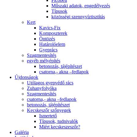
Picobell
Műszaki adatok, engedélyezés
Típusok
közösségi szennyvíztisztítás
Kert
Kavics-Fix
Komposzterek
Öntözés
Határolóelem
Gyeprács
Szagmentesítés
egyéb mélyépítés
betonozás, tájépítészet
csatorna,- akna –fedlapok
Újdonságok
Utólagos gyepvédő rács
Zuhanyfolyóka
Szagmentesítés
csatorna,- akna –fedlapok
betonozás, tájépítészet
Kecskeszőr szőnyegek
Ismertető
Típusok, tudnivalók
Miért kecskeszeszőr?
Galéria