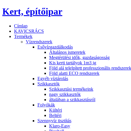
Kert, építőipar
Címlap
KAVICSRÁCS
Termékek
Vízrendszerek
Esővízgazdálkodás
Általános ismeretek
Megtérülési idők, gazdaságosság
Kis kerti tartályok 1m3 ig
Föld alá telelpített professzionális rendszere
Föld alatti ECO rendszerek
Egyéb víztárolás
Szikkasztók
Szikkasztási termékeink
nagy szikkasztók
általában a szikkasztásról
Folyókák
Kültéri
Beltéri
Szennyvíz tisztítás
Klaro-Easy