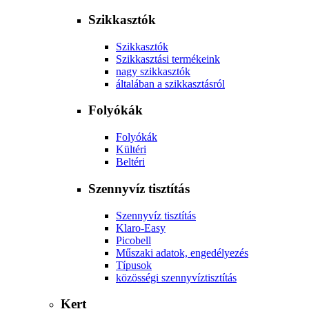
Szikkasztók
Szikkasztók
Szikkasztási termékeink
nagy szikkasztók
általában a szikkasztásról
Folyókák
Folyókák
Kültéri
Beltéri
Szennyvíz tisztítás
Szennyvíz tisztítás
Klaro-Easy
Picobell
Műszaki adatok, engedélyezés
Típusok
közösségi szennyvíztisztítás
Kert