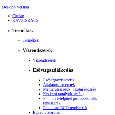
Desktop Version
Címlap
KAVICSRÁCS
Termékek
Termékek
Vízrendszerek
Vízrendszerek
Esővízgazdálkodás
Esővízgazdálkodás
Általános ismeretek
Megtérülési idők, gazdaságosság
Kis kerti tartályok 1m3 ig
Föld alá telelpített professzionális
rendszerek
Föld alatti ECO rendszerek
Egyéb víztárolás