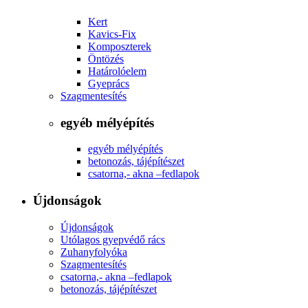
Kert
Kavics-Fix
Komposzterek
Öntözés
Határolóelem
Gyeprács
Szagmentesítés
egyéb mélyépítés
egyéb mélyépítés
betonozás, tájépítészet
csatorna,- akna –fedlapok
Újdonságok
Újdonságok
Utólagos gyepvédő rács
Zuhanyfolyóka
Szagmentesítés
csatorna,- akna –fedlapok
betonozás, tájépítészet