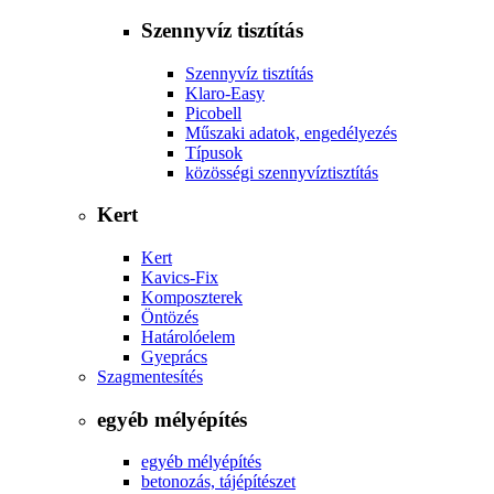
Szennyvíz tisztítás
Szennyvíz tisztítás
Klaro-Easy
Picobell
Műszaki adatok, engedélyezés
Típusok
közösségi szennyvíztisztítás
Kert
Kert
Kavics-Fix
Komposzterek
Öntözés
Határolóelem
Gyeprács
Szagmentesítés
egyéb mélyépítés
egyéb mélyépítés
betonozás, tájépítészet