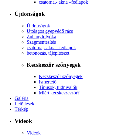
csatorna,- akna –fedlapok
Újdonságok
Újdonságok
Utólagos gyepvédő rács
Zuhanyfolyóka
Szagmentesítés
csatorna,- akna –fedlapok
betonozás, tájépítészet
Kecskeszőr szőnyegek
Kecskeszőr szőnyegek
Ismertető
Típusok, tudnivalók
Miért kecskeszeszőr?
Galéria
Letöltések
Térkép
Videók
Videók