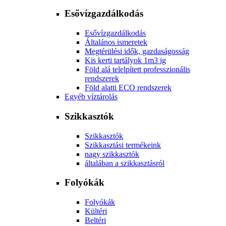
Esővízgazdálkodás
Esővízgazdálkodás
Általános ismeretek
Megtérülési idők, gazdaságosság
Kis kerti tartályok 1m3 ig
Föld alá telelpített professzionális
rendszerek
Föld alatti ECO rendszerek
Egyéb víztárolás
Szikkasztók
Szikkasztók
Szikkasztási termékeink
nagy szikkasztók
általában a szikkasztásról
Folyókák
Folyókák
Kültéri
Beltéri