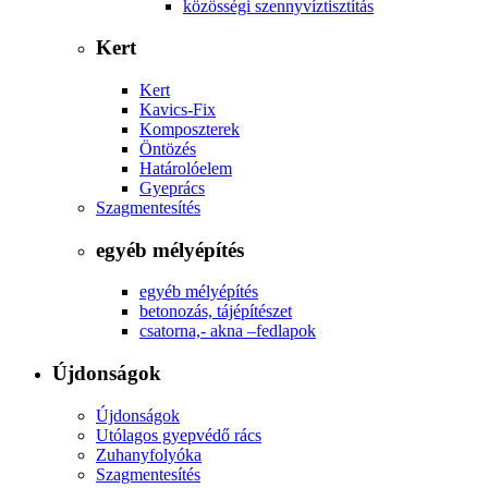
közösségi szennyvíztisztítás
Kert
Kert
Kavics-Fix
Komposzterek
Öntözés
Határolóelem
Gyeprács
Szagmentesítés
egyéb mélyépítés
egyéb mélyépítés
betonozás, tájépítészet
csatorna,- akna –fedlapok
Újdonságok
Újdonságok
Utólagos gyepvédő rács
Zuhanyfolyóka
Szagmentesítés