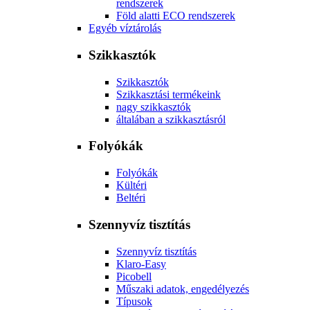
rendszerek
Föld alatti ECO rendszerek
Egyéb víztárolás
Szikkasztók
Szikkasztók
Szikkasztási termékeink
nagy szikkasztók
általában a szikkasztásról
Folyókák
Folyókák
Kültéri
Beltéri
Szennyvíz tisztítás
Szennyvíz tisztítás
Klaro-Easy
Picobell
Műszaki adatok, engedélyezés
Típusok