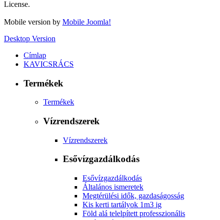
License.
Mobile version by
Mobile Joomla!
Desktop Version
Címlap
KAVICSRÁCS
Termékek
Termékek
Vízrendszerek
Vízrendszerek
Esővízgazdálkodás
Esővízgazdálkodás
Általános ismeretek
Megtérülési idők, gazdaságosság
Kis kerti tartályok 1m3 ig
Föld alá telelpített professzionális