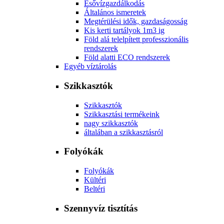
Esővízgazdálkodás
Általános ismeretek
Megtérülési idők, gazdaságosság
Kis kerti tartályok 1m3 ig
Föld alá telelpített professzionális
rendszerek
Föld alatti ECO rendszerek
Egyéb víztárolás
Szikkasztók
Szikkasztók
Szikkasztási termékeink
nagy szikkasztók
általában a szikkasztásról
Folyókák
Folyókák
Kültéri
Beltéri
Szennyvíz tisztítás