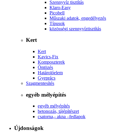
Szennyvíz tisztítás
Klaro-Easy
Picobell
Műszaki adatok, engedélyezés
Típusok
közösségi szennyvíztisztítás
Kert
Kert
Kavics-Fix
Komposzterek
Öntözés
Határolóelem
Gyeprács
Szagmentesítés
egyéb mélyépítés
egyéb mélyépítés
betonozás, tájépítészet
csatorna,- akna –fedlapok
Újdonságok