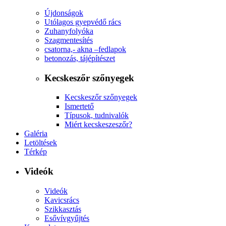
Újdonságok
Utólagos gyepvédő rács
Zuhanyfolyóka
Szagmentesítés
csatorna,- akna –fedlapok
betonozás, tájépítészet
Kecskeszőr szőnyegek
Kecskeszőr szőnyegek
Ismertető
Típusok, tudnivalók
Miért kecskeszeszőr?
Galéria
Letöltések
Térkép
Videók
Videók
Kavicsrács
Szikkasztás
Esővívgyűjtés