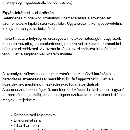
(mennyiségi ingadozások, koncentráció..)
Egyéb feltételek – ellenőrzés
Berendezés mindenkori szabályos üzemeltetésért alapvetően az
üzemelhetésre kijelölt szervezet felel. Ugyanakkor a környezetvédelmi,
vízügyi szabályozók betartását,
- betartatását a helyileg és országosan illetékes hatóságok, vagy azok
meghatalmazottja, iratbetekintéssel, szemre-vételezéssel, mérésekkel
bármikor ellenőrizheti. Az üzemeltetőnek az ellenőrzést lehetővé kell
tenni, illetve segítően kell közreműködnie.
A szabályok súlyos megszegése esetén, az ellenőrző hatóságok a
berendezés üzemeltetését megtilthatják, felfüggeszthetik, illetve a
közérdeknek megfelelő intézkedéseket foganatosíthatnak.
A berendezés biztonságos üzemelése érdekében, be kell tartani a gyártó
(itt nem részletezendő), de az iparágban szokásos üzemeltetési feltételeit,
melyek kiterjednek:
• Karbantartási feladatokra
• Energiaellátásra
• Hibaelhárításra