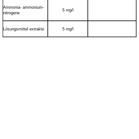
Ammonia- ammonium-
5 mg/l
nitrogene
Lösungsmittel extrakte
5 mg/l