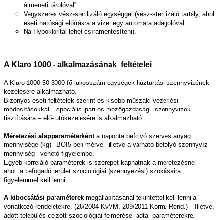
átmeneti tárolóval”.
Vegyszeres vész-sterilizáló egységgel (vész-sterilizáló tartály, ahol
eseti hatósági előírásra a vizet egy automata adagolóval
Na Hypoklorital lehet csíramentesíteni).
A Klaro 1000 - alkalmazásának feltételei
A Klaro-1000 50-3000 fő lakosszám-egységek háztartási szennyvizének
kezelésére alkalmazható.
Bizonyos eseti feltételek szerint és kisebb műszaki vezérlési
módosításokkal – speciális ipari és mezőgazdasági szennyvizek
tisztítására – elő- utókezelésére is alkalmazható.
Méretezési alapparaméterként
a naponta befolyó szerves anyag
mennyisége (kg) –BOI5-ben mérve –illetve a várható befolyó szennyvíz
mennyiség –vehető figyelembe.
Egyéb korreláló paraméterek is szerepet kaphatnak a méretezésnél –
ahol a befogadó terület szociológiai (szennyezési) szokásaira
figyelemmel kell lenni.
A kibocsátási paraméterek
megállapításánál tekintettel kell lenni a
vonatkozó rendeletekre. (28/2004 KvVM, 209/2011 Korm. Rend.) – Illetve,
adott település célzott szociológiai felmérése adta paraméterekre.