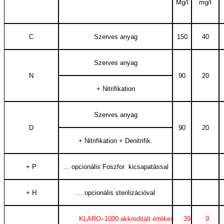
Mg/l
mg/l
C
Szerves anyag
150
40
Szerves anyag
N
90
20
+ Nitrifikation
Szerves anyag
D
90
20
+ Nitrifikation + Denitrifik.
+ P
… opcionális Foszfor kicsapatással
+ H
… opcionális sterilizációval
KLARO–1000 akkreditált értékei
39
9