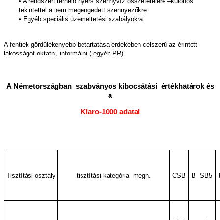
• A rendszert terhelő nyers szennyvíz összetételére –különös
tekintettel a nem megengedett szennyezőkre
• Egyéb speciális üzemeltetési szabályokra
A fentiek gördülékenyebb betartatása érdekében célszerű az érintett
lakosságot oktatni, informálni ( egyéb PR).
A Németországban szabványos kibocsátási értékhatárok és
a
Klaro-1000 adatai
Tisztítási osztály
tisztítási kategória megn.
CSB
B SB5