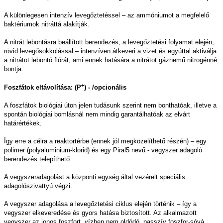
A különlegesen intenzív levegőztetéssel – az ammóniumot a megfelelő
baktériumok nitráttá alakítják.
A nitrát lebontásra beállított berendezés, a levegőztetési folyamat elején,
rövid levegősokkolással – intenzíven átkeveri a vizet és egyúttal aktiválja
a nitrátot lebontó flórát, ami ennek hatására a nitrátot gáznemű nitrogénné
bontja.
+
Foszfátok eltávolítása: (P
) - /opcionális
A foszfátok biológiai úton jelen tudásunk szerint nem bonthatóak, illetve a
spontán biológiai bomlásnál nem mindig garantálhatóak az elvárt
határértékek.
Így erre a célra a reaktortérbe (ennek jól megközelíthető részén) – egy
polimer (polyaluminium-klorid) és egy Piral5 nevű - vegyszer adagoló
berendezés telepíthető.
A vegyszeradagolást a központi egység által vezérelt speciális
adagolószivattyú végzi.
A vegyszer adagolása a levegőztetési ciklus elején történik – így a
vegyszer elkeveredése és gyors hatása biztosított. Az alkalmazott
vegyszer az ionos foszfort, vízben nem oldódó, passzív foszfor-sóvá