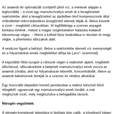
Az anaerob tér optimalizált szintjéről (ahol víz, a mérések alapján a
legtisztább) – a vizet egy mamutszivattyú emeli át a levegőztetett
reaktortérbe, ahol a levegőztetést az épületben lévő kompresszorok által
működtetett mikro-buborékos levegőztető elemek látják el, illetve keverik
a vizet – megfelelő ciklusokban. Itt legfőbbképp a szerves anyagok
bontása történik, melyet a magas oxigéntartalom hatására kialakult
eleveniszap végez, – illetve a kolloid fázis lerakódása is részben itt megy
végbe, a pihentetési időszakok alatt.
A rendszer figyeli a befolyó, illetve a reaktortérbe átemelt víz mennyiségét
és a folyamatokat ennek megfelelően állítja be („eco”- üzemmód).
A képződött fölös-iszapot a ciklusok végén a reaktortér aljáról, megfelelő
időzítéssel, időszakonként a beépített mamutszivattyú emeli vissza az
anaerob zónába, ahol ez folyamatosan lebomlik, koncentrálódik, illetve az
anaerob baktériumok bontják le a szerves és nitrátos alkotókat.
Egy hosszabb ülepedést követő periódusban a reaktor letisztult felső
rétegéből, ugyancsak egy mamutszivattyú emeli tovább, a már
megtisztult vizet, mely megtisztulva a befogadóba távozik.
Nitrogén vegyületek:
A nitrogén-komplexek lebontása is biológia úton zajlik, a következő képen: