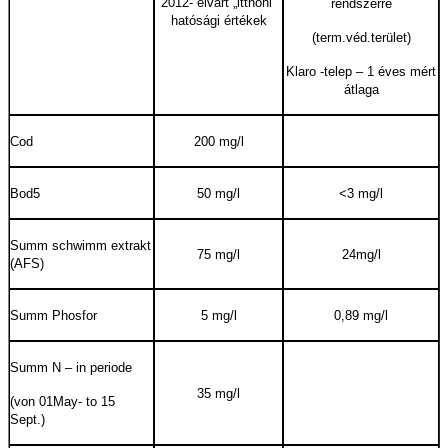
2012- elvárt „itthoni”
rendszerre
hatósági értékek
(term.véd.terület)
Klaro -telep – 1 éves mért
átlaga
Cod
200 mg/l
Bod5
50 mg/l
<3 mg/l
Summ schwimm extrakt
75 mg/l
24mg/l
(AFS)
Summ Phosfor
5 mg/l
0,89 mg/l
Summ N – in periode
35 mg/l
(von 01May- to 15
Sept.)