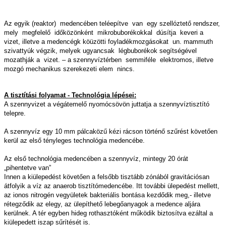
Az egyik (reaktor) medencében teléepítve van egy szellóztető rendszer,
mely megfelelő időközönként mikrobuborékokkal dúsítja keveri a
vizet, illetve a medencégk köüzötti foyladékmozgásokat un. mammuth
szivattyúk végzik, melyek ugyancsak légbuborékok segítségével
mozathják a vizet. – a szennyvíztérben semmiféle elektromos, illetve
mozgó mechanikus szerekezeti elem nincs.
A tisztítási folyamat - Technológia lépései:
A szennyvizet a végátemelő nyomócsövön juttatja a szennyvíztisztító
telepre.
A szennyvíz egy 10 mm pálcaközű kézi rácson történő szűrést követően
kerül az első tényleges technológia medencébe.
Az első technológia medencében a szennyvíz, mintegy 20 órát
„pihentetve van”
Innen a kiülepedést követően a felsőbb tisztább zónából gravitációsan
átfolyik a víz az anaerob tisztítómedencébe. Itt további ülepedést mellett,
az ionos nitrogén vegyületek bakteriális bontása kezdődik meg,- illetve
rétegződik az elegy, az ülepíthető lebegőanyagok a medence aljára
kerülnek. A tér egyben hideg rothasztóként működik biztosítva ezáltal a
kiülepedett iszap sűrítését is.