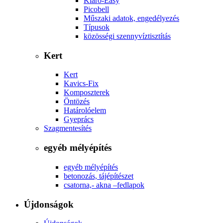
Klaro-Easy
Picobell
Műszaki adatok, engedélyezés
Típusok
közösségi szennyvíztisztítás
Kert
Kert
Kavics-Fix
Komposzterek
Öntözés
Határolóelem
Gyeprács
Szagmentesítés
egyéb mélyépítés
egyéb mélyépítés
betonozás, tájépítészet
csatorna,- akna –fedlapok
Újdonságok