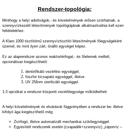
Rendszer-topológia:
Minthogy a helyi adottságok,- és követelmények erősen szórhatnak, a
szennyvízkezelő létesítmények topológiájának alkalmazkodnia kell ezen
feltételekhez.
A Klaro 1000 tisztítómű szennyvíztisztító létesítmények főegységeként
üzemel, és mint ilyen zárt, önálló egységet képez.
Ez az alaprendszer azonos reaktortérfogat,- és főelemek mellett,
opcionálisan kiegészíthető:
dentirifikáló vezérlési egységgel,
foszfor kicsapató egységgel, illetve
UV 256nm sterilizáló egységgel.
1-3 opciókat a rendszer központi vezérlőegysége működtetheti
A helyi követelmények és elvárások függvényében a rendszer be- illetve
kifolyó ága kiegészíthető még:
Zsírfogó, illetve automatizált mechanikai szűrőegységgel.
Egyesített rendszerek esetén (csapadék+szennyvíz) „záporvíz –