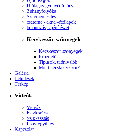
Újdonságok
Utólagos gyepvédő rács
Zuhanyfolyóka
Szagmentesítés
csatorna,- akna –fedlapok
betonozás, tájépítészet
Kecskeszőr szőnyegek
Kecskeszőr szőnyegek
Ismertető
Típusok, tudnivalók
Miért kecskeszeszőr?
Galéria
Letöltések
Térkép
Videók
Videók
Kavicsrács
Szikkasztás
Esővívgyűjtés
Kapcsolat