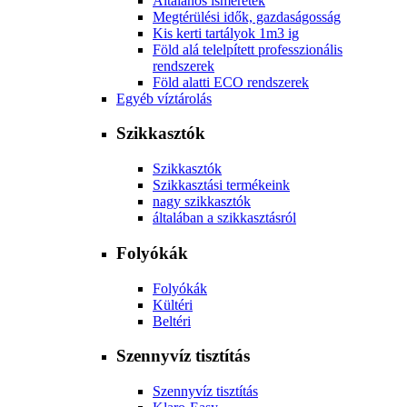
Általános ismeretek
Megtérülési idők, gazdaságosság
Kis kerti tartályok 1m3 ig
Föld alá telelpített professzionális
rendszerek
Föld alatti ECO rendszerek
Egyéb víztárolás
Szikkasztók
Szikkasztók
Szikkasztási termékeink
nagy szikkasztók
általában a szikkasztásról
Folyókák
Folyókák
Kültéri
Beltéri
Szennyvíz tisztítás
Szennyvíz tisztítás