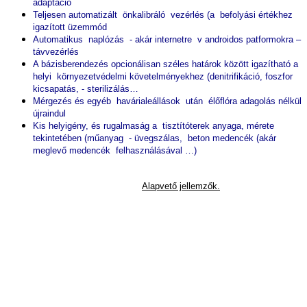
adaptáció
Teljesen automatizált önkalibráló vezérlés (a befolyási értékhez
igazított üzemmód
Automatikus naplózás - akár internetre v androidos patformokra –
távvezérlés
A bázisberendezés opcionálisan széles határok között igazítható a
helyi környezetvédelmi követelményekhez (denitrifikáció, foszfor
kicsapatás, - sterilizálás…
Mérgezés és egyéb havárialeállások után élőflóra adagolás nélkül
újraindul
Kis helyigény, és rugalmaság a tisztítóterek anyaga, mérete
tekintetében (műanyag - üvegszálas, beton medencék (akár
meglevő medencék felhasználásával …)
Alapvető jellemzők.