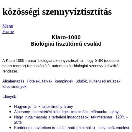
közösségi szennyvíztisztítás
Menu
Home
Klaro-1000
Biológiai tisztítómű család
A Klaro-1000 típusú biológiai szennyvíztisztító, - egy SBR (sequenz
batch reactor) technológiájú, automatizált biológiai szennyvíztisztító
rendszer.
Alkalamazás: Hotelek, falvak, kempingek, üdülők, külterületi műszaki
létesítmények,
Előnyök:
Nagyon jó ár ~ teljesítmény árány
Alacsony üzemltetési költségek /minimális élőmunka igény
Nagy rugalmasság a terhelési ingadozások tekintetében ~120% -
20%
Konténeres kivitelben is szállítható (minimális) helyi beüzemelési