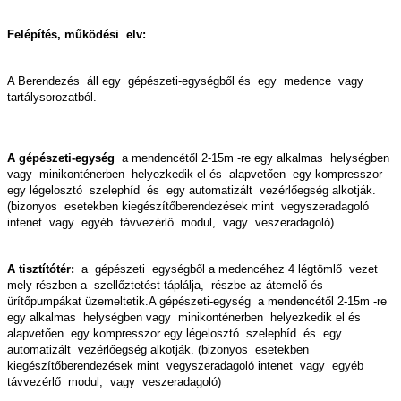
Felépítés, működési elv:
A Berendezés áll egy gépészeti-egységből és egy medence vagy
tartálysorozatból.
A gépészeti-egység
a mendencétől 2-15m -re egy alkalmas helységben
vagy minikonténerben helyezkedik el és alapvetően egy kompresszor
egy légelosztó szelephíd és egy automatizált vezérlőegség alkotják.
(bizonyos esetekben kiegészítőberendezések mint vegyszeradagoló
intenet vagy egyéb távvezérlő modul, vagy veszeradagoló)
A tisztítótér:
a gépészeti egységből a medencéhez 4 légtömlő vezet
mely részben a szellőztetést táplálja, részbe az átemelő és
ürítőpumpákat üzemeltetik.A gépészeti-egység a mendencétől 2-15m -re
egy alkalmas helységben vagy minikonténerben helyezkedik el és
alapvetően egy kompresszor egy légelosztó szelephíd és egy
automatizált vezérlőegség alkotják. (bizonyos esetekben
kiegészítőberendezések mint vegyszeradagoló intenet vagy egyéb
távvezérlő modul, vagy veszeradagoló)