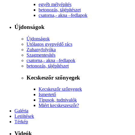
egyéb mélyépítés
betonozás, tájépítészet
csatorna,- akna –fedlapok
Újdonságok
Újdonságok
Utólagos gyepvédő rács
Zuhanyfolyóka
Szagmentesítés
csatorna,- akna –fedlapok
betonozás, tájépítészet
Kecskeszőr szőnyegek
Kecskeszőr szőnyegek
Ismertető
Típusok, tudnivalók
Miért kecskeszeszőr?
Galéria
Letöltések
Térkép
Videók