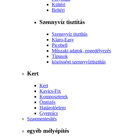
Kültéri
Beltéri
Szennyvíz tisztítás
Szennyvíz tisztítás
Klaro-Easy
Picobell
Műszaki adatok, engedélyezés
Típusok
közösségi szennyvíztisztítás
Kert
Kert
Kavics-Fix
Komposzterek
Öntözés
Határolóelem
Gyeprács
Szagmentesítés
egyéb mélyépítés