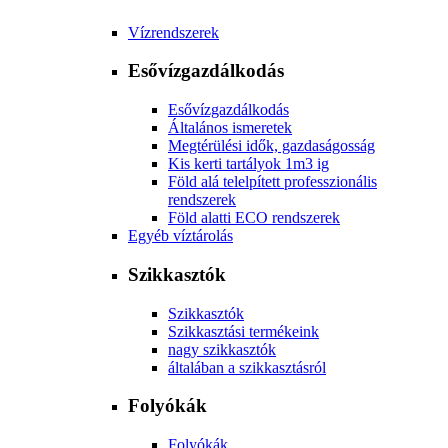
Vízrendszerek
Esővízgazdálkodás
Esővízgazdálkodás
Általános ismeretek
Megtérülési idők, gazdaságosság
Kis kerti tartályok 1m3 ig
Föld alá telelpített professzionális
rendszerek
Föld alatti ECO rendszerek
Egyéb víztárolás
Szikkasztók
Szikkasztók
Szikkasztási termékeink
nagy szikkasztók
általában a szikkasztásról
Folyókák
Folyókák