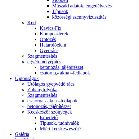
Picobell
Műszaki adatok, engedélyezés
Típusok
közösségi szennyvíztisztítás
Kert
Kavics-Fix
Komposzterek
Öntözés
Határolóelem
Gyeprács
Szagmentesítés
egyéb mélyépítés
betonozás, tájépítészet
csatorna,- akna –fedlapok
Újdonságok
Utólagos gyepvédő rács
Zuhanyfolyóka
Szagmentesítés
csatorna,- akna –fedlapok
betonozás, tájépítészet
Kecskeszőr szőnyegek
Ismertető
Típusok, tudnivalók
Miért kecskeszeszőr?
Galéria