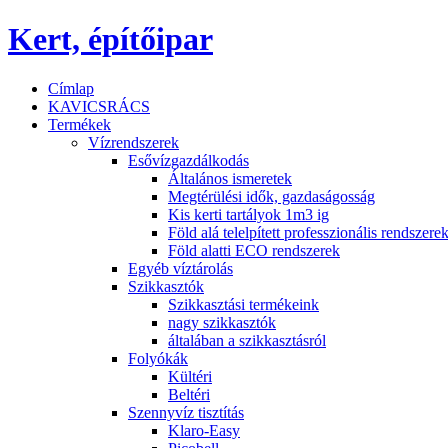
Kert, építőipar
Címlap
KAVICSRÁCS
Termékek
Vízrendszerek
Esővízgazdálkodás
Általános ismeretek
Megtérülési idők, gazdaságosság
Kis kerti tartályok 1m3 ig
Föld alá telelpített professzionális rendszere
Föld alatti ECO rendszerek
Egyéb víztárolás
Szikkasztók
Szikkasztási termékeink
nagy szikkasztók
általában a szikkasztásról
Folyókák
Kültéri
Beltéri
Szennyvíz tisztítás
Klaro-Easy